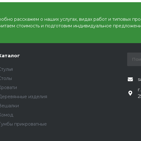
обно расскажем о наших услугах, видах работ и типовых про
читаем стоимость и подготовим индивидуальное предложени
Каталог
Стулья
Столы
s
Кровати
г
2
Деревянные изделия
Вешалки
Комод
Тумбы прикроватные