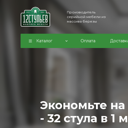
Производитель
серийной мебели из
массива березы
Каталог
Оплата
Доставк
Стулья из мас
березы