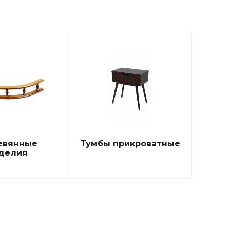
евянные
Тумбы прикроватные
делия