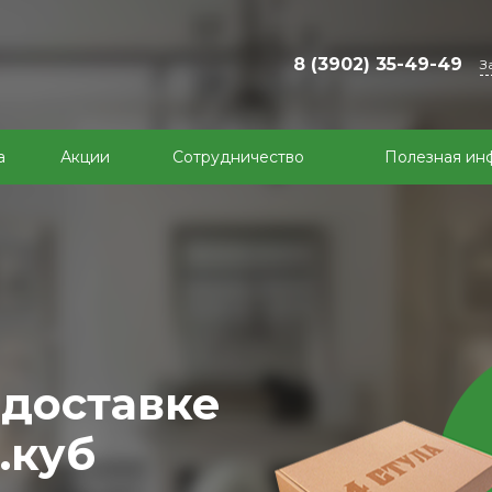
8 (3902) 35-49-49
З
а
Акции
Сотрудничество
Полезная ин
сива