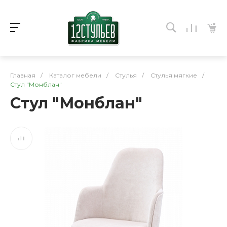
Главная
/
Каталог мебели
/
Стулья
/
Стулья мягкие
/
Стул "Монблан"
Стул "Монблан"