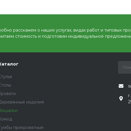
обно расскажем о наших услугах, видах работ и типовых про
читаем стоимость и подготовим индивидуальное предложени
Каталог
Стулья
Столы
s
Кровати
г
2
Деревянные изделия
Вешалки
Комод
Тумбы прикроватные