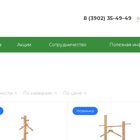
8 (3902) 35-49-49
З
а
Акции
Сотрудничество
Полезная ин
ности
По названию
По цене
Новинка