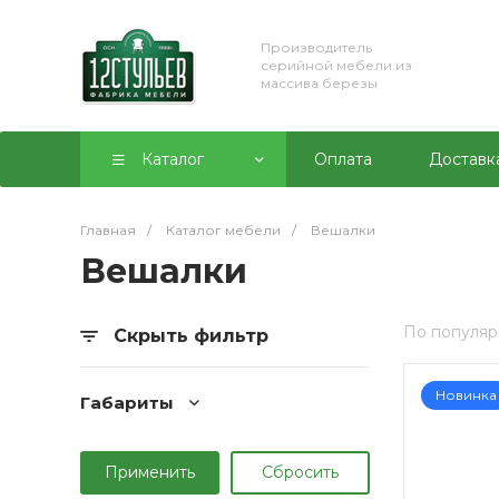
Производитель
серийной мебели из
массива березы
Каталог
Оплата
Доставк
Главная
/
Каталог мебели
/
Вешалки
Вешалки
По популяр
Скрыть фильтр
Новинка
Габариты