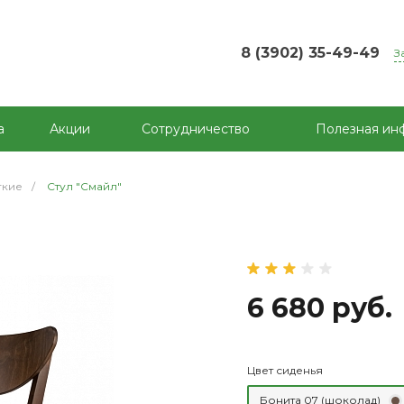
8 (3902) 35-49-49
З
а
Акции
Сотрудничество
Полезная ин
гкие
/
Стул "Смайл"
6 680 руб.
Цвет сиденья
Бонита 07 (шоколад)