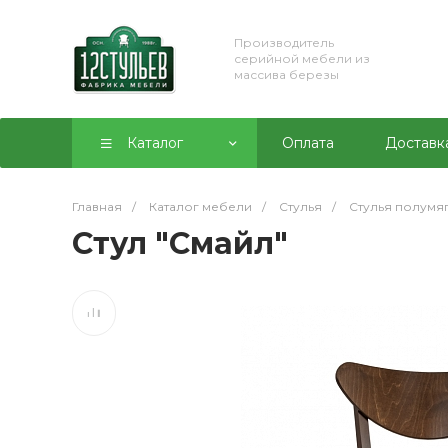
Производитель
серийной мебели из
массива березы
Каталог
Оплата
Доставк
Главная
/
Каталог мебели
/
Стулья
/
Стулья полумя
Стул "Смайл"