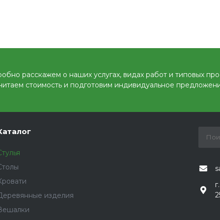
обно расскажем о наших услугах, видах работ и типовых про
читаем стоимость и подготовим индивидуальное предложени
Каталог
Стулья
Столы
s
Кровати
г
2
Деревянные изделия
Вешалки