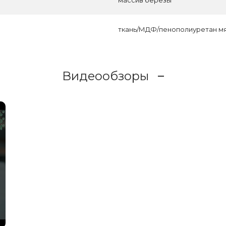
ткань/МДФ/пенополиуретан м
Видеообзоры