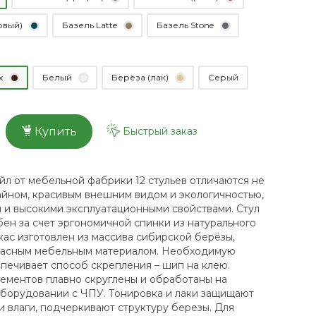
овый)
Базель Latte
Базель Stone
х
Белый
Берёза (лак)
Серый
Быстрый заказ
Купить
йл от мебельной фабрики 12 стульев отличаются не
айном, красивым внешним видом и экологичностью,
м и высокими эксплуатационными свойствами. Стул
ен за счет эргономичной спинки из натурального
кас изготовлен из массива сибирской берёзы,
красным мебельным материалом. Необходимую
спечивает способ скрепления – шип на клею.
лементов плавно скруглены и обработаны на
борудовании с ЧПУ. Тонировка и лаки защищают
и влаги, подчеркивают структуру березы. Для