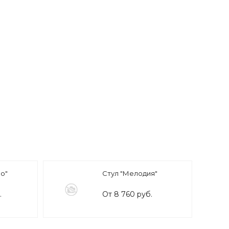
о"
Стул "Мелодия"
.
От 8 760 руб.