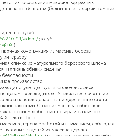
няется износостойкий микровелюр разных
дставлены в 5 цветах (белый; ваниль; серый; темный
:
идео на рутуб -
l/42240199/videos/
; ютуб
Lwj6uXI
)
рочная конструкция из массива березы
 интерьеру
ая спинка из натурального березового шпона
чная ткань обивки сиденья
безопасности
ное производство
изводит стулья для кухни, столовой, офиса,
е по ценам производителя. Уникальное сочетание
дерево и пластик делает наши деревянные столы
нкциональными. Столы из массива сибирской
м украшением любого интерьера и различных
Хай-Тека и Лофт.
з массива дерева с заботой и вниманием, соблюдая
сплуатации изделий из массива дерева
ublic/jWMh/usDkkH1ur
) вы продлите ее срок службы