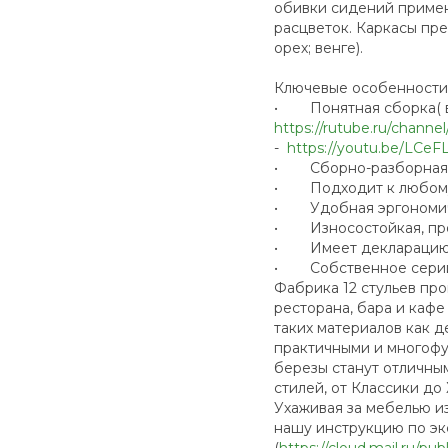
обивки сидений приме
расцветок. Каркасы пре
орех; венге).
Ключевые особенности
• Понятная сборка( в
https://rutube.ru/channe
-
https://youtu.be/LCeF
• Сборно-разборная п
• Подходит к любому
• Удобная эргономичн
• Износостойкая, про
• Имеет декларацию 
• Собственное серий
Фабрика 12 стульев про
ресторана, бара и каф
таких материалов как 
практичными и многофу
березы станут отличны
стилей, от Классики до 
Ухаживая за мебелью и
нашу инструкцию по эк
(
https://cloud.mail.ru/p