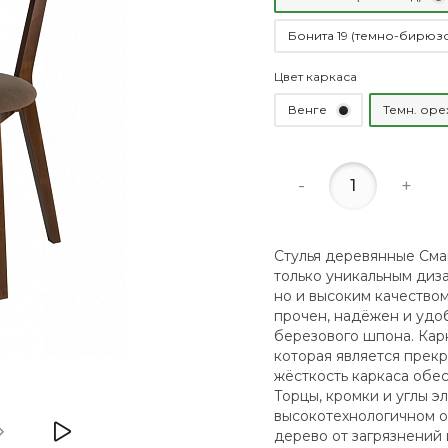
Бонита 19 (темно-бирюз
Цвет каркаса
Венге
Темн. оре
-
+
Стулья деревянные Сма
только уникальным диз
но и высоким качество
прочен, надёжен и удоб
березового шпона. Кар
которая является пре
жёсткость каркаса обе
Торцы, кромки и углы э
высокотехнологичном о
дерево от загрязнений 