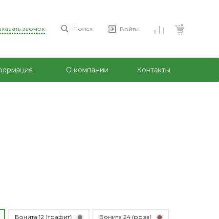
аказать звонок
Поиск
Войти
формация
О компании
Контакты
Бонита 12 (графит)
Бонита 24 (роза)