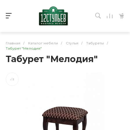
Главная
/
Каталог мебели
/
Стулья
/
Табуреты
/
Табурет "Мелодия"
Табурет "Мелодия"