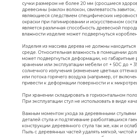
сучки размером не более 20 мм (сросшиеся здоров
древесины (наклон волокон, свилеватость завиток, 
являющиеся следствием специфических неровносте
окраски при патинировании и искусственном сост
является различная способность древесной поро
влажности изделие может подвергнуться короблени
Изделия из массива дерева не должны находиться
среде. Относительная влажность в помещении дол
может подвергнуться деформации, но габаритные 
хранении или эксплуатации мебели от + 50С до + 
солнечного излучения (изменение цветных оттенко
или потока горячего воздуха (например, от включе
привести к деформации поверхности и к микротре
При хранении складировать в горизонтальном пол
При эксплуатации стул не использовать в виде кача
Важным моментом ухода за деревянными стульями
деталей стула и подтягивание разболтавшихся гаек
конструкции деревянного стула так же, как и осла
Пыль с деревянных частей удалять мягкой, чистой 