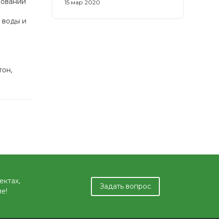
зовании
15 мар 2020
 воды и
тон,
ектах,
Задать вопрос
е!