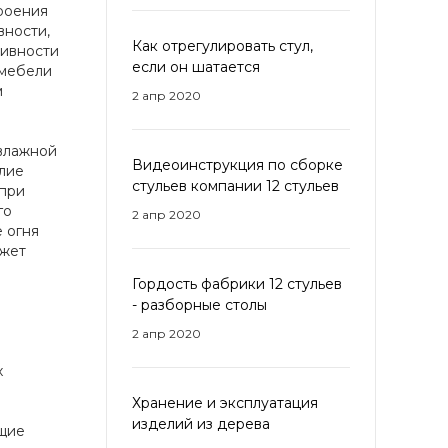
троения
вности,
Как отрегулировать стул,
сивности
если он шатается
 мебели
м
2 апр 2020
 влажной
Видеоинструкция по сборке
лие
стульев компании 12 стульев
 при
го
2 апр 2020
 огня
ожет
Гордость фабрики 12 стульев
- разборные столы
2 апр 2020
х
Хранение и эксплуатация
изделий из дерева
ящие