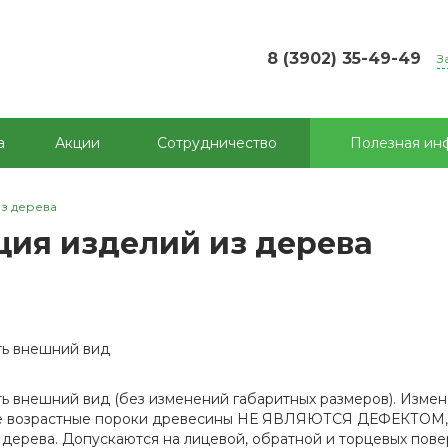
8 (3902) 35-49-49
З
а
Акции
Сотрудничество
Полезная ин
из дерева
ция изделий из дерева
ть внешний вид
ь внешний вид (без изменений габаритных размеров). Изме
нные возрастные пороки древесины НЕ ЯВЛЯЮТСЯ ДЕФЕКТОМ,
дерева. Допускаются на лицевой, обратной и торцевых пове