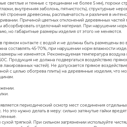
ые светлые и темные с трещинами не более 5 мм), пороки с
глазки, внутренняя заболонь, пятнистость), структурные неро
й строения древесины, расплывчатость и различия в интен
аривании. Причиной цветных отклонений деревянных частей
ды абсорбировать отделочный материал. При нарушении нор
ю, но габаритные размеры изделия от этого не меняются.
 в прямом контакте с водой и не должны быть размещены во
жна составлять 45-70%, при нарушении норм влажности изде
размеры не изменятся. Рекомендуемая температура воздуха
350С. Продукция не должна подвергаться воздействию прямо
в лакированных частей). Не допускается прямое воздействие
нной с целью обогрева плиты) на деревянные изделия, что м
щинам.
ожении.
лки.
 является периодический осмотр мест соединения отдельны
. Но это нужно делать в меру: сильно затянутые гайки вредят
бленные.
и сухой тряпкой. При сильном загрязнении используйте чист