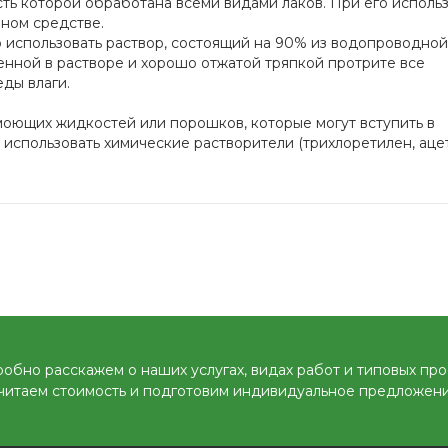
ть которой обработана всеми видами лаков. При его исполь
нном средстве.
 использовать раствор, состоящий на 90% из водопроводной
ченной в растворе и хорошо отжатой тряпкой протрите все
ды влаги.
их жидкостей или порошков, которые могут вступить в
 использовать химические растворители (трихлоретилен, аце
обно расскажем о наших услугах, видах работ и типовых про
читаем стоимость и подготовим индивидуальное предложени