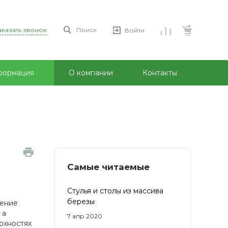
аказать звонок
Поиск
Войти
формация
О компании
Контакты
Самые читаемые
Стулья и столы из массива
березы
нение
 а
7 апр 2020
рхностях