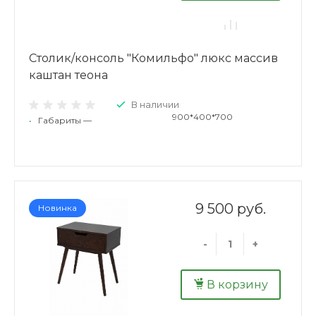
Столик/консоль "Комильфо" люкс массив
каштан теона
В наличии
900*400*700
•
Габариты —
9 500 руб.
Новинка
-
+
В корзину