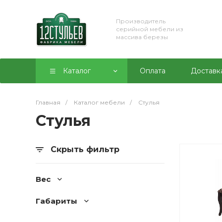
Производитель
серийной мебели из
массива березы
Каталог
Оплата
Доставк
Главная
/
Каталог мебели
/
Стулья
Стулья
Скрыть фильтр
Вес
Габариты