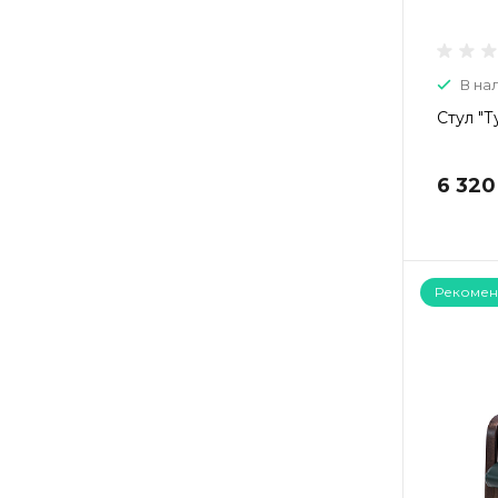
В на
Стул "Т
6 320
Рекомен