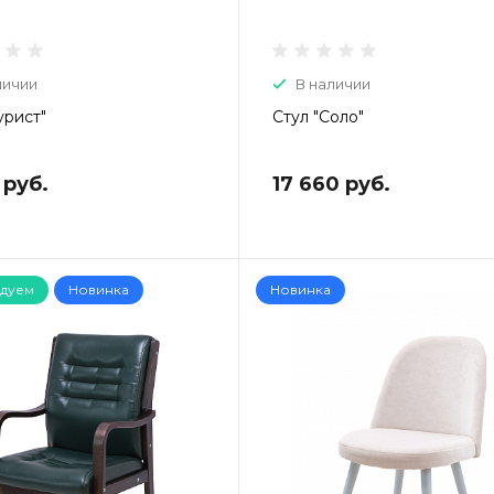
личии
В наличии
урист"
Стул "Соло"
 руб.
17 660 руб.
дуем
Новинка
Новинка