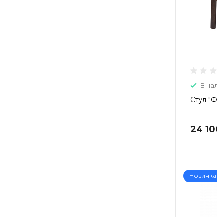
В на
Стул "
24 10
Новинка