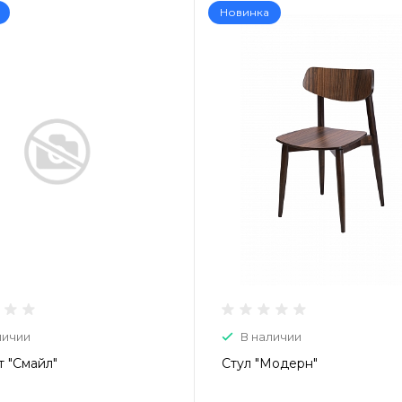
Новинка
личии
В наличии
т "Смайл"
Стул "Модерн"