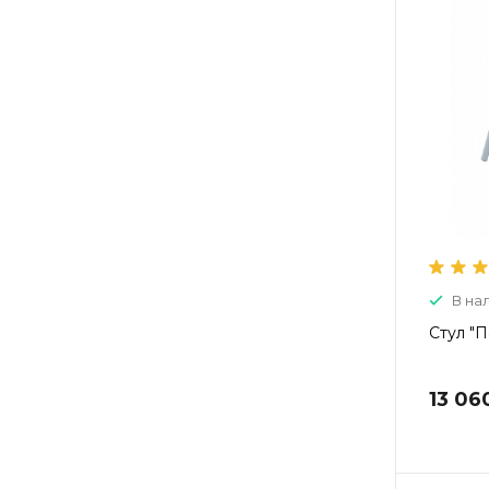
В на
Стул "
13 06