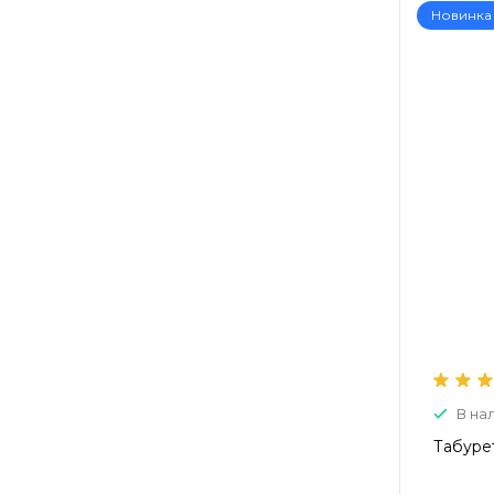
Новинка
В на
Табуре