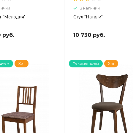
личии
В наличии
т "Мелодия"
Стул "Натали"
 руб.
10 730 руб.
дуем
Хит
Рекомендуем
Хит