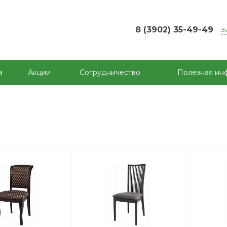
8 (3902) 35-49-49
З
а
Акции
Сотрудничество
Полезная ин