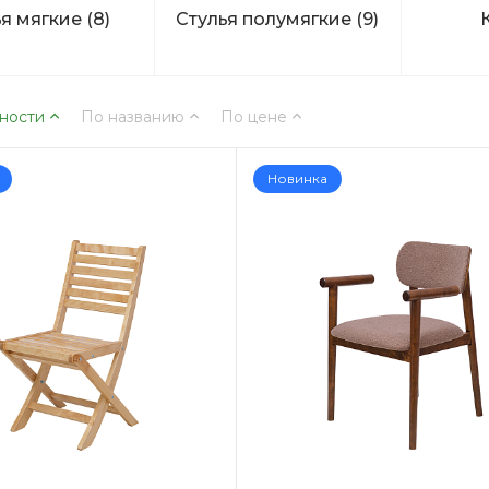
ья мягкие
(8)
Стулья полумягкие
(9)
ности
По названию
По цене
Новинка