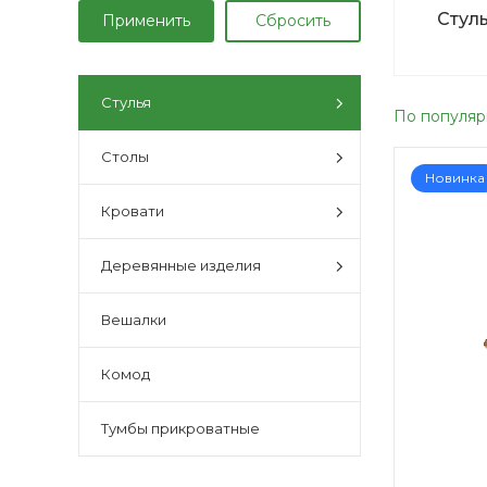
Стул
Стулья
По популяр
Столы
Новинка
Кровати
Деревянные изделия
Вешалки
Комод
Тумбы прикроватные